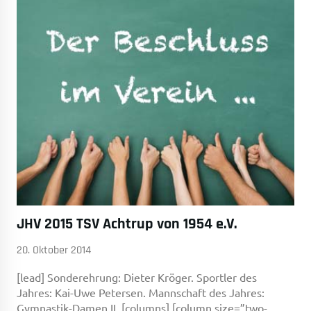
JHV 2015 TSV Achtrup von 1954 e.V.
20. Oktober 2014
[lead] Sonderehrung: Dieter Kröger. Sportler des
Jahres: Kai-Uwe Petersen. Mannschaft des Jahres:
Gymnastik-Damen II. [columns] [column size=”two-