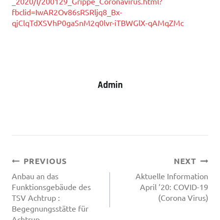
_2020/I/200129_Grippe_Coronavirus.html?
fbclid=IwAR2Ov86sRSRljq8_Bx-
qjClqTdXSVhP0gaSnM2q0lvr-iTBWGlX-qAMqZMc
Admin
Beitragsnavigation
PREVIOUS
NEXT
Anbau an das
Aktuelle Information
Funktionsgebäude des
April ’20: COVID-19
TSV Achtrup :
(Corona Virus)
Begegnungsstätte für
Achtrup